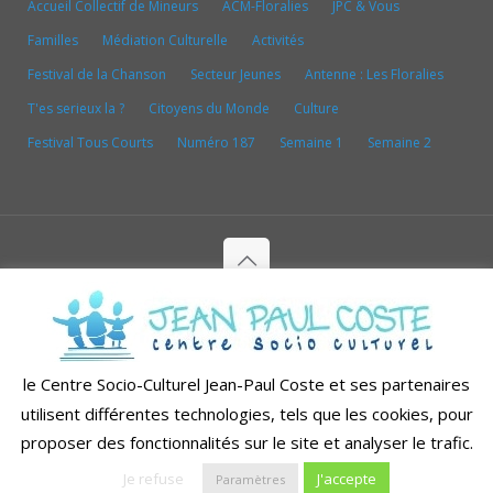
Accueil Collectif de Mineurs
ACM-Floralies
JPC & Vous
Familles
Médiation Culturelle
Activités
Festival de la Chanson
Secteur Jeunes
Antenne : Les Floralies
T'es serieux la ?
Citoyens du Monde
Culture
Festival Tous Courts
Numéro 187
Semaine 1
Semaine 2
Copyright depuis 1998-2026© CENTRE SOCIO CULTUREL
JEAN PAUL COSTE - Tous droits réservés
Conception & réalisation par
WebduSud - Agence de
le Centre Socio-Culturel Jean-Paul Coste et ses partenaires
communication digitale
utilisent différentes technologies, tels que les cookies, pour
Mentions Légales
Politique de confidentialité
proposer des fonctionnalités sur le site et analyser le trafic.
Je refuse
J'accepte
Paramètres