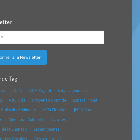
etter
 de Tag
tés
JPC TV
ACM-Pagnol
Enfance-Jeunesse
es
Actu Kids
Citoyens du Monde
Espace Projet
 Collectif de Mineurs
ACM-Floralies
JPC & Vous
es
Médiation Culturelle
Activités
l de la Chanson
Secteur Jeunes
 : Les Floralies
T'es serieux la ?