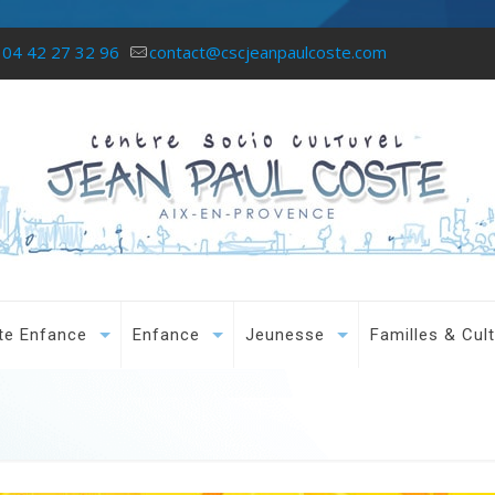
04 42 27 32 96
contact@cscjeanpaulcoste.com
te Enfance
Enfance
Jeunesse
Familles & Cul