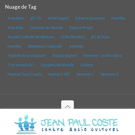
Nuage de Tag
Actualités
JPC TV
ACM-Pagnol
Enfance-Jeunesse
Familles
Actu Kids
Citoyens du Monde
Espace Projet
Accueil Collectif de Mineurs
ACM-Floralies
JPC & Vous
Familles
Médiation Culturelle
Activités
Festival de la Chanson
Secteur Jeunes
Antenne : Les Floralies
T'es serieux la ?
Citoyens du Monde
Culture
Festival Tous Courts
Numéro 187
Semaine 1
Semaine 2
Copyright depuis 1998-2026© CENTRE SOCIO CULTUREL
JEAN PAUL COSTE - Tous droits réservés
Conception & réalisation par
WebduSud - Agence de