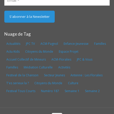
Nuage de Tag
Actualités
JPC TV
ACM-Pagnol
Enfance-Jeunesse
Familles
Actu Kids
Citoyens du Monde
Espace Projet
Accueil Collectif de Mineurs
ACM-Floralies
JPC & Vous
Familles
Médiation Culturelle
Activités
Festival de la Chanson
Secteur Jeunes
Antenne : Les Floralies
T'es serieux la ?
Citoyens du Monde
Culture
Festival Tous Courts
Numéro 187
Semaine 1
Semaine 2