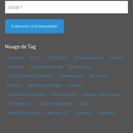
Nuage de Tag
Actualités
JPC TV
ACM-Pagnol
Enfance-Jeunesse
Familles
Actu Kids
Citoyens du Monde
Espace Projet
Accueil Collectif de Mineurs
ACM-Floralies
JPC & Vous
Familles
Médiation Culturelle
Activités
Festival de la Chanson
Secteur Jeunes
Antenne : Les Floralies
T'es serieux la ?
Citoyens du Monde
Culture
Festival Tous Courts
Numéro 187
Semaine 1
Semaine 2