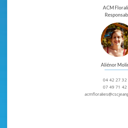
ACM Floral
Responsab
Aliénor Moli
04 42 27 32
07 49 71 42
acmfloralies@cscjean