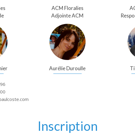
ies
ACM Floralies
AC
le
Adjointe ACM
Respo
nier
Aurélie Duroulle
Ti
 96
 00
paulcoste.com
Inscription