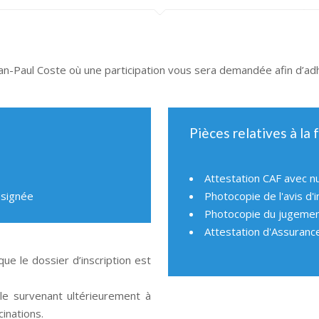
 Jean-Paul Coste où une participation vous sera demandée afin d’adh
Pièces relatives à la f
Attestation CAF avec n
 signée
Photocopie de l'avis d'
Photocopie du jugement
Attestation d'Assuranc
que le dossier d’inscription est
le survenant ultérieurement à
cinations.