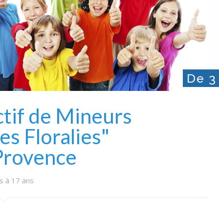
De 3 
ctif de Mineurs
s Floralies"
Provence
s à 17 ans