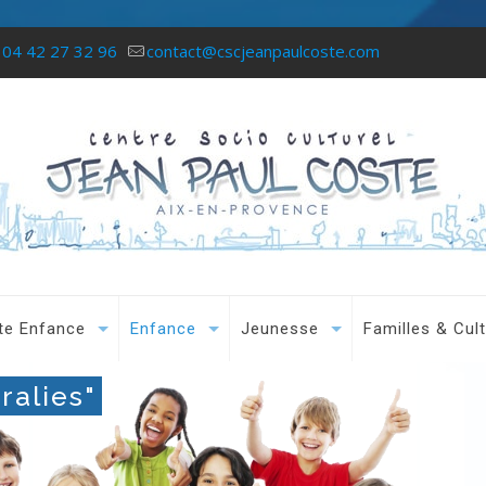
04 42 27 32 96
contact@cscjeanpaulcoste.com
te Enfance
Enfance
Jeunesse
Familles & Cul
ralies"