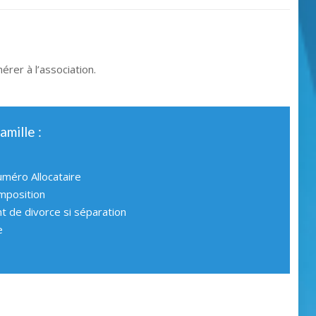
érer à l’association.
amille :
uméro Allocataire
imposition
 de divorce si séparation
e