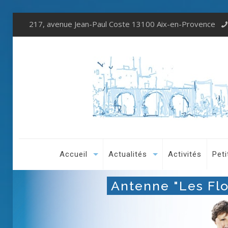
217, avenue Jean-Paul Coste 13100 Aix-en-Provence
Accueil
Actualités
Activités
Peti
Antenne "Les Flo