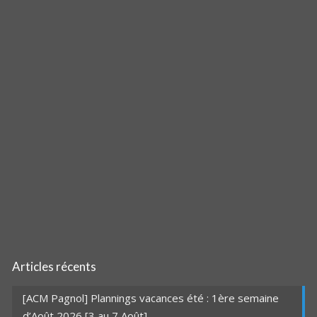
Articles récents
[ACM Pagnol] Plannings vacances été : 1ère semaine
d’Août 2026 [3 au 7 Août]