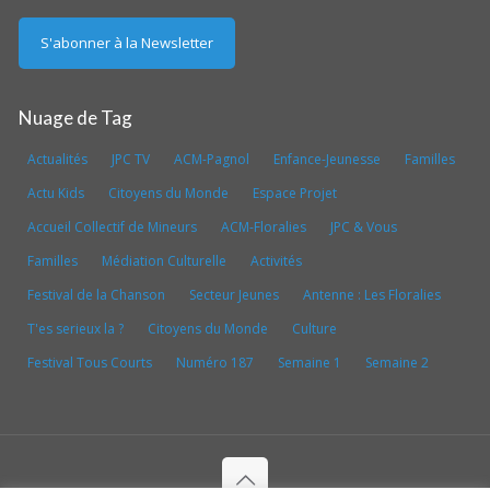
Nuage de Tag
Actualités
JPC TV
ACM-Pagnol
Enfance-Jeunesse
Familles
Actu Kids
Citoyens du Monde
Espace Projet
Accueil Collectif de Mineurs
ACM-Floralies
JPC & Vous
Familles
Médiation Culturelle
Activités
Festival de la Chanson
Secteur Jeunes
Antenne : Les Floralies
T'es serieux la ?
Citoyens du Monde
Culture
Festival Tous Courts
Numéro 187
Semaine 1
Semaine 2