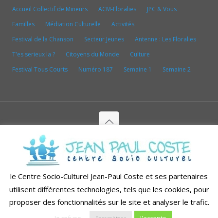
Accueil Collectif de Mineurs
ACM-Floralies
JPC & Vous
Familles
Médiation Culturelle
Activités
Festival de la Chanson
Secteur Jeunes
Antenne : Les Floralies
T'es serieux la ?
Citoyens du Monde
Culture
Festival Tous Courts
Numéro 187
Semaine 1
Semaine 2
Copyright depuis 1998-2026© CENTRE SOCIO CULTUREL
JEAN PAUL COSTE - Tous droits réservés
Conception & réalisation par
WebduSud - Agence de
le Centre Socio-Culturel Jean-Paul Coste et ses partenaires
communication digitale
utilisent différentes technologies, tels que les cookies, pour
Mentions Légales
Politique de confidentialité
proposer des fonctionnalités sur le site et analyser le trafic.