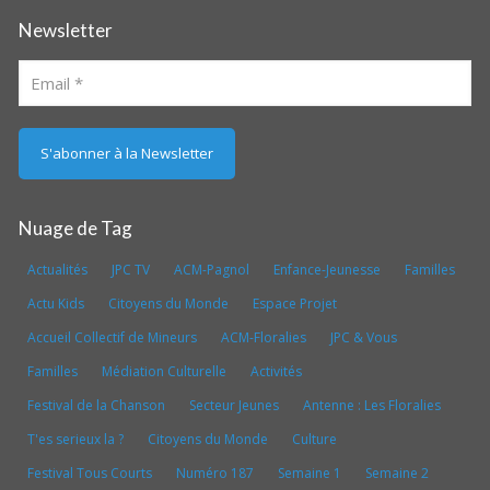
Newsletter
Nuage de Tag
Actualités
JPC TV
ACM-Pagnol
Enfance-Jeunesse
Familles
Actu Kids
Citoyens du Monde
Espace Projet
Accueil Collectif de Mineurs
ACM-Floralies
JPC & Vous
Familles
Médiation Culturelle
Activités
Festival de la Chanson
Secteur Jeunes
Antenne : Les Floralies
T'es serieux la ?
Citoyens du Monde
Culture
Festival Tous Courts
Numéro 187
Semaine 1
Semaine 2