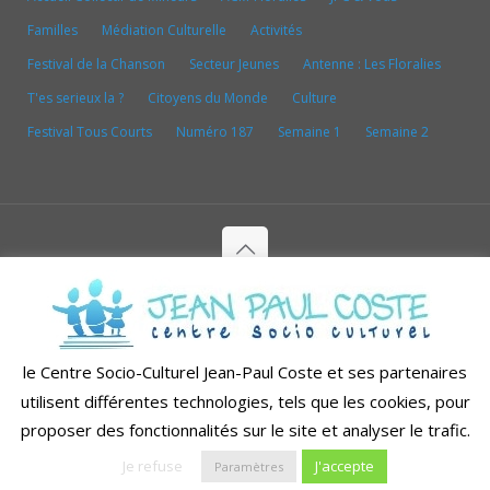
Familles
Médiation Culturelle
Activités
Festival de la Chanson
Secteur Jeunes
Antenne : Les Floralies
T'es serieux la ?
Citoyens du Monde
Culture
Festival Tous Courts
Numéro 187
Semaine 1
Semaine 2
Copyright depuis 1998-2026© CENTRE SOCIO CULTUREL
JEAN PAUL COSTE - Tous droits réservés
Conception & réalisation par
WebduSud - Agence de
le Centre Socio-Culturel Jean-Paul Coste et ses partenaires
communication digitale
utilisent différentes technologies, tels que les cookies, pour
Mentions Légales
Politique de confidentialité
proposer des fonctionnalités sur le site et analyser le trafic.
Je refuse
J'accepte
Paramètres